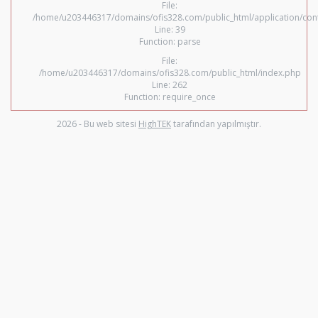
File:
/home/u203446317/domains/ofis328.com/public_html/application/con
Line: 39
Function: parse
File:
/home/u203446317/domains/ofis328.com/public_html/index.php
Line: 262
Function: require_once
2026 - Bu web sitesi
HighTEK
tarafından yapılmıştır.