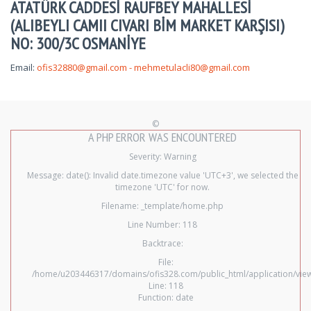
ATATÜRK CADDESİ RAUFBEY MAHALLESİ
(ALIBEYLI CAMII CIVARI BİM MARKET KARŞISI)
NO: 300/3C OSMANİYE
Email:
ofis32880@gmail.com
-
mehmetulacli80@gmail.com
©
A PHP ERROR WAS ENCOUNTERED
Severity: Warning
Message: date(): Invalid date.timezone value 'UTC+3', we selected the
timezone 'UTC' for now.
Filename: _template/home.php
Line Number: 118
Backtrace:
File:
/home/u203446317/domains/ofis328.com/public_html/application/vi
Line: 118
Function: date